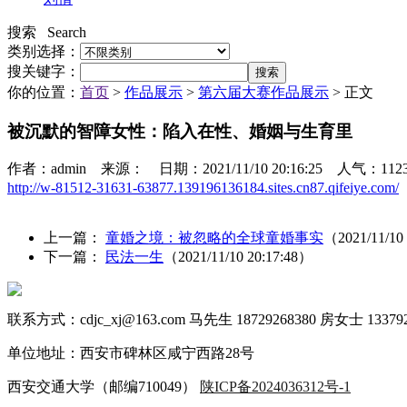
搜索 Search
类别选择：
搜关键字：
你的位置：
首页
>
作品展示
>
第六届大赛作品展示
> 正文
被沉默的智障女性：陷入在性、婚姻与生育里
作者：admin 来源： 日期：2021/11/10 20:16:25 人气：
112
http://w-81512-31631-63877.139196136184.sites.cn87.qifeiye.com/
上一篇：
童婚之境：被忽略的全球童婚事实
（2021/11/10
下一篇：
民法一生
（2021/11/10 20:17:48）
联系方式：cdjc_xj@163.com 马先生 18729268380 房女士 133792
单位地址：西安市碑林区咸宁西路28号
西安交通大学（邮编710049）
陕ICP备2024036312号-1