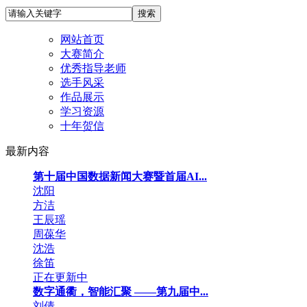
网站首页
大赛简介
优秀指导老师
选手风采
作品展示
学习资源
十年贺信
最新内容
第十届中国数据新闻大赛暨首届AI...
沈阳
方洁
王辰瑶
周葆华
沈浩
徐笛
正在更新中
数字通衢，智能汇聚 ——第九届中...
刘倩